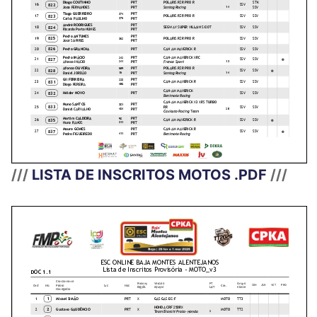
///
LISTA DE INSCRITOS MOTOS .PDF
///