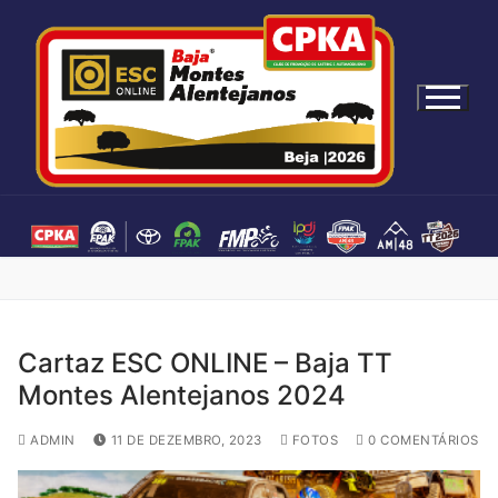
S
a
l
t
a
r
p
a
r
a
c
o
n
Cartaz ESC ONLINE – Baja TT
t
Montes Alentejanos 2024
e
ú
ADMIN
11 DE DEZEMBRO, 2023
FOTOS
0 COMENTÁRIOS
d
o