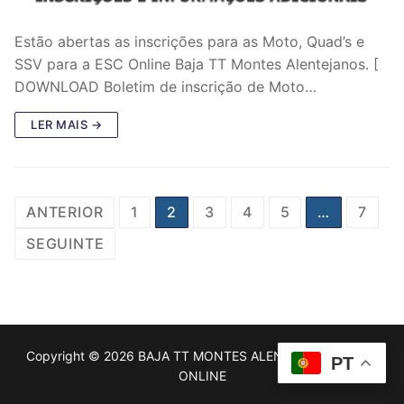
Estão abertas as inscrições para as Moto, Quad’s e
SSV para a ESC Online Baja TT Montes Alentejanos. [
DOWNLOAD Boletim de inscrição de Moto…
LER MAIS →
P
ANTERIOR
1
2
3
4
5
…
7
a
SEGUINTE
g
i
n
a
Copyright © 2026 BAJA TT MONTES ALENTEJANOS | ESC
PT
ONLINE
ç