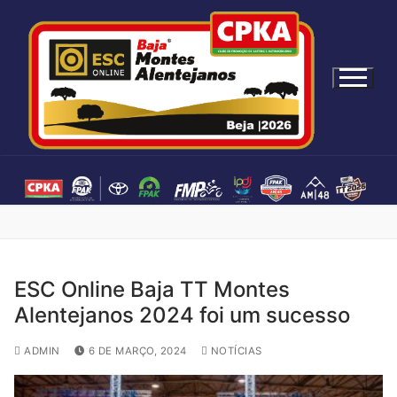
S
a
l
t
a
r
p
a
r
a
c
o
n
ESC Online Baja TT Montes
t
Alentejanos 2024 foi um sucesso
e
ú
ADMIN
6 DE MARÇO, 2024
NOTÍCIAS
d
o