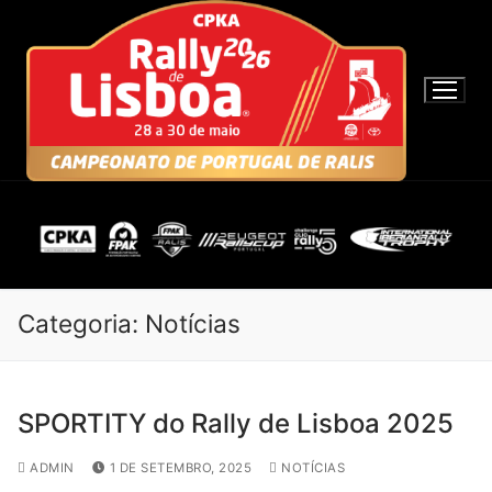
S
a
l
t
a
r
p
a
r
a
c
o
Categoria:
Notícias
n
t
e
SPORTITY do Rally de Lisboa 2025
ú
d
ADMIN
1 DE SETEMBRO, 2025
NOTÍCIAS
o