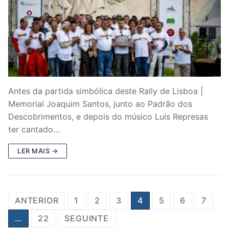
Antes da partida simbólica deste Rally de Lisboa |
Memorial Joaquim Santos, junto ao Padrão dos
Descobrimentos, e depois do músico Luís Represas
ter cantado…
LER MAIS →
P
ANTERIOR
1
2
3
4
5
6
7
a
…
22
SEGUINTE