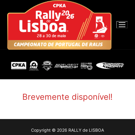
S
a
l
t
a
r
p
a
r
a
c
o
n
Brevemente disponível!
t
e
ú
d
Copyright © 2026 RALLY de LISBOA
o