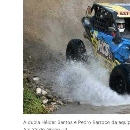
A dupla Hélder Santos e Pedro Barroco da equip
Am X3 do Grupo T2.