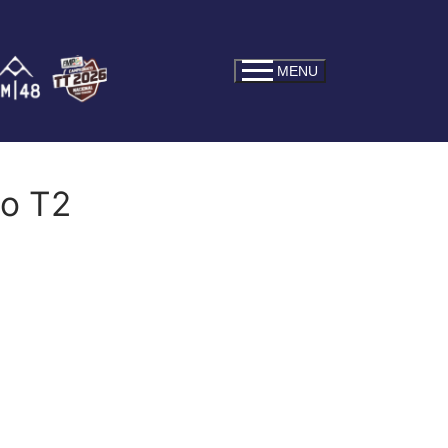
MENU
po T2