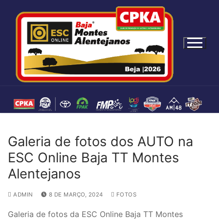
S
a
l
t
a
r
p
a
r
a
c
Galeria de fotos dos AUTO na
o
n
ESC Online Baja TT Montes
t
Alentejanos
e
ú
ADMIN
8 DE MARÇO, 2024
FOTOS
d
o
Galeria de fotos da ESC Online Baja TT Montes