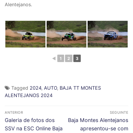
Alentejanos.
◄
1
2
3
Tagged
2024
,
AUTO
,
BAJA TT MONTES
ALENTEJANOS 2024
N
ANTERIOR
SEGUINTE
a
P
N
Galeria de fotos dos
Baja Montes Alentejanos
r
e
v
SSV na ESC Online Baja
apresentou-se com