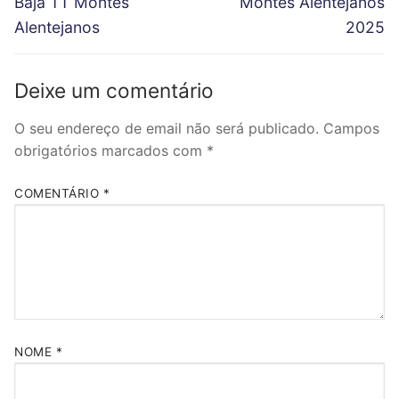
Baja TT Montes
Montes Alentejanos
e
v
t
Alentejanos
2025
g
i
p
o
o
a
u
s
Deixe um comentário
ç
s
t
ã
O seu endereço de email não será publicado.
Campos
p
:
obrigatórios marcados com
*
o
o
s
d
t
COMENTÁRIO
*
e
:
a
r
t
i
NOME
*
g
o