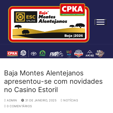
S
a
l
t
a
r
p
a
r
a
c
Baja Montes Alentejanos
o
n
apresentou-se com novidades
t
no Casino Estoril
e
ú
ADMIN
31 DE JANEIRO, 2025
NOTÍCIAS
d
0 COMENTÁRIOS
o