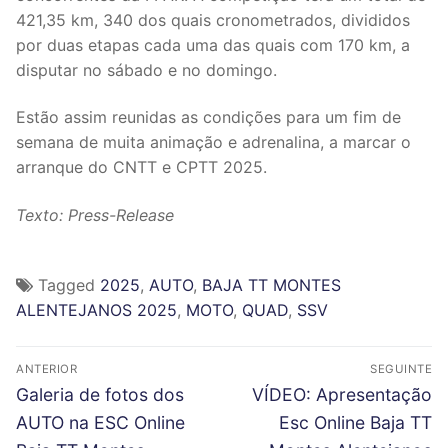
421,35 km, 340 dos quais cronometrados, divididos
por duas etapas cada uma das quais com 170 km, a
disputar no sábado e no domingo.
Estão assim reunidas as condições para um fim de
semana de muita animação e adrenalina, a marcar o
arranque do CNTT e CPTT 2025.
Texto: Press-Release
Tagged
2025
,
AUTO
,
BAJA TT MONTES
ALENTEJANOS 2025
,
MOTO
,
QUAD
,
SSV
N
ANTERIOR
SEGUINTE
a
P
N
Galeria de fotos dos
VÍDEO: Apresentação
r
e
v
AUTO na ESC Online
Esc Online Baja TT
e
x