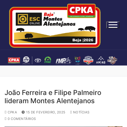
S
a
l
t
a
r
p
a
r
a
c
o
n
João Ferreira e Filipe Palmeiro
t
lideram Montes Alentejanos
e
ú
CPKA
15 DE FEVEREIRO, 2025
NOTÍCIAS
d
0 COMENTÁRIOS
o