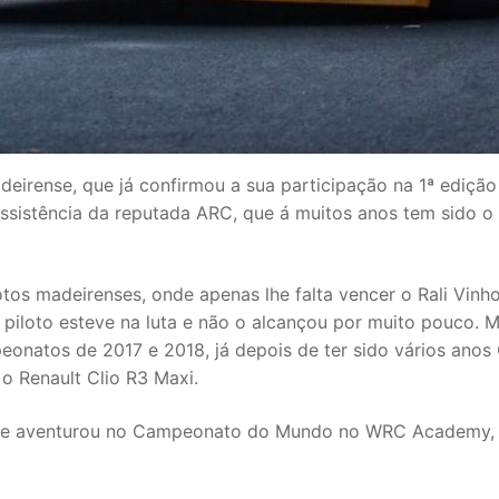
deirense, que já confirmou a sua participação na 1ª ediçã
assistência da reputada ARC, que á muitos anos tem sido o s
otos madeirenses, onde apenas lhe falta vencer o Rali Vin
o piloto esteve na luta e não o alcançou por muito pouco. 
peonatos de 2017 e 2018, já depois de ter sido vários a
 Renault Clio R3 Maxi.
a se aventurou no Campeonato do Mundo no WRC Academy, 