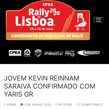
S
a
l
t
a
r
p
a
r
a
c
o
n
JOVEM KEVIN REINNAM
t
SARAIVA CONFIRMADO COM
e
YARIS GR
ú
d
ADMIN
3 DE JUNHO, 2022
NOTÍCIAS
0 COMENTÁRIOS
o