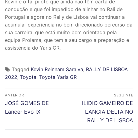
Kevin é o tal piloto que ainda não têm carta de
condução e que foi impedido de alinhar no Rali de
Portugal e agora no Rally de Lisboa vai continuar a
acumular experiencia no bem direcionado percurso da
sua carreira, que está muito bem orientada pela
equipa Prolama, que tem a seu cargo a preparação e
assistência do Yaris GR.
Tagged
Kevin Reinnam Saraiva
,
RALLY DE LISBOA
2022
,
Toyota
,
Toyota Yaris GR
N
ANTERIOR
SEGUINTE
a
P
N
JOSÉ GOMES DE
ILIDIO GAMEIRO DE
r
e
v
Lancer Evo IX
LANCIA DELTA NO
e
x
RALLY DE LISBOA
e
v
t
g
i
p