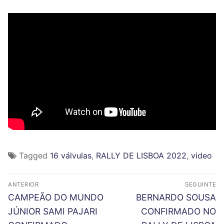
Tagged
16 válvulas
,
RALLY DE LISBOA 2022
,
video
N
ANTERIOR
SEGUINTE
a
P
N
CAMPEÃO DO MUNDO
BERNARDO SOUSA
r
e
v
JÚNIOR SAMI PAJARI
CONFIRMADO NO
e
x