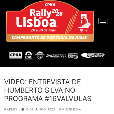
S
a
l
t
a
r
p
a
r
a
c
o
n
VIDEO: ENTREVISTA DE
t
HUMBERTO SILVA NO
e
PROGRAMA #16VALVULAS
ú
d
ADMIN
10 DE JUNHO, 2022
MULTIMÉDIA
o