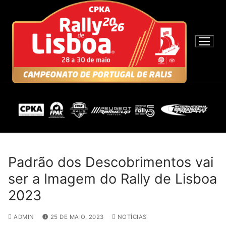
S
a
l
t
a
r
p
a
r
a
c
o
n
Padrão dos Descobrimentos vai
t
ser a Imagem do Rally de Lisboa
e
2023
ú
d
ADMIN
25 DE MAIO, 2023
NOTÍCIAS
o