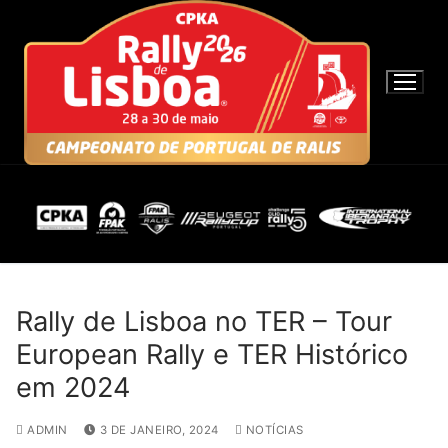
S
a
l
t
a
r
p
a
r
a
c
o
n
Rally de Lisboa no TER – Tour
t
European Rally e TER Histórico
e
em 2024
ú
d
ADMIN
3 DE JANEIRO, 2024
NOTÍCIAS
o