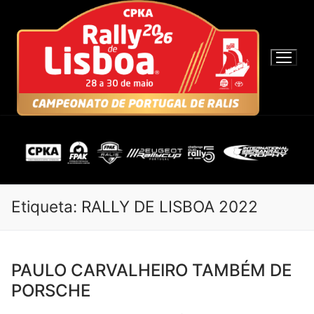
S
a
l
t
a
r
p
a
r
a
c
o
Etiqueta:
RALLY DE LISBOA 2022
n
t
e
PAULO CARVALHEIRO TAMBÉM DE
ú
PORSCHE
d
o