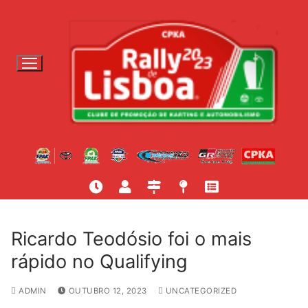
S
a
l
t
a
r
p
a
r
a
c
o
n
t
Ricardo Teodósio foi o mais
e
rápido no Qualifying
ú
d
ADMIN
OUTUBRO 12, 2023
UNCATEGORIZED
o