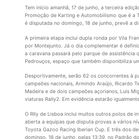
Tem início amanhã, 17 de junho, a terceira ediç
Promoção de Karting e Automobilismo que é a T
é disputada no domingo, 18 de junho, prevê a dis
A primeira etapa inclui dupla ronda por Vila Fr
por Montejunto. Já o dia complementar é defini
a caravana passará pelo parque de assistência q
Pedrouços, espaço que também disponibiliza um
Desportivamente, serão 62 os concorrentes à p
campeões nacionais, Armindo Araújo, Ricardo T
Madeira e de dois campeões açorianos, Luis Mig
viaturas Rally2. Em evidência estarão igualmente
O Rlly de Lisboa inclui muitos outros polos de 
aberta a equipas que disputa provas a vários nív
Toyota Gazoo Racing Iberian Cup. E três dos d
domingo, 18 de junho, pelas 13:39, no Padrão d