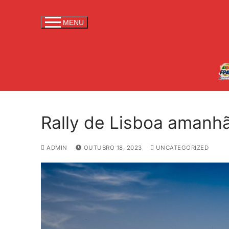
S
a
MENU
l
t
a
r
p
a
r
Rally de Lisboa amanh
a
c
o
ADMIN
OUTUBRO 18, 2023
UNCATEGORIZED
n
t
e
ú
d
o