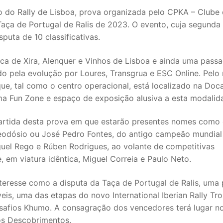
ão do Rally de Lisboa, prova organizada pelo CPKA – Clube
aça de Portugal de Ralis de 2023. O evento, cuja segunda
puta de 10 classificativas.
anca de Xira, Alenquer e Vinhos de Lisboa e ainda uma pas
do pela evolução por Loures, Transgrua e ESC Online. Pelo 
ue, tal como o centro operacional, está localizado na Doc
a Fun Zone e espaço de exposição alusiva a esta modalid
artida desta prova em que estarão presentes nomes como
eodósio ou José Pedro Fontes, do antigo campeão mundial
uel Rego e Rúben Rodrigues, ao volante de competitivas
, em viatura idêntica, Miguel Correia e Paulo Neto.
interesse como a disputa da Taça de Portugal de Ralis, uma
eis, uma das etapas do novo International Iberian Rally Tro
esafios Khumo. A consagração dos vencedores terá lugar n
os Descobrimentos.