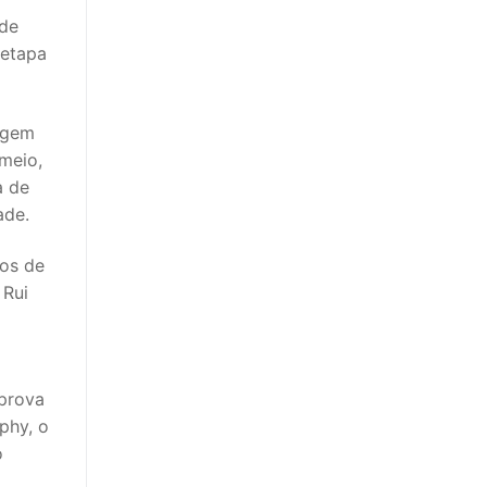
 de
 etapa
sagem
meio,
a de
ade.
 os de
 Rui
 prova
phy, o
o