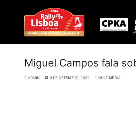
S
a
l
t
a
r
p
a
Miguel Campos fala sob
r
a
ADMIN
9 DE SETEMBRO, 2020
MULTIMÉDIA
c
o
n
t
e
ú
d
o