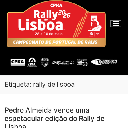
S
a
l
t
a
r
p
a
r
a
c
o
Etiqueta:
rally de lisboa
n
t
e
Pedro Almeida vence uma
ú
espetacular edição do Rally de
d
o
Lisboa