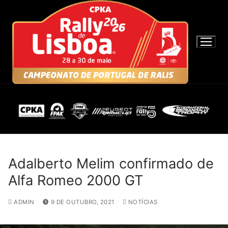
S
a
l
t
a
r
p
a
r
a
c
o
n
Adalberto Melim confirmado de
t
Alfa Romeo 2000 GT
e
ú
ADMIN
9 DE OUTUBRO, 2021
NOTÍCIAS
d
o