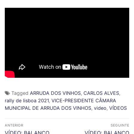
Tagged
ARRUDA DOS VINHOS
,
CARLOS ALVES
,
rally de lisboa 2021
,
VICE-PRESIDENTE CÂMARA
MUNICIPAL DE ARRUDA DOS VINHOS
,
video
,
VÍDEOS
N
ANTERIOR
SEGUINTE
a
P
N
VÍDEO: BALANÇO
VÍDEO: BALANÇO