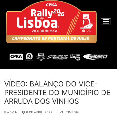
S
a
l
t
a
r
p
a
r
a
c
o
n
VÍDEO: BALANÇO DO VICE-
t
PRESIDENTE DO MUNICÍPIO DE
e
ARRUDA DOS VINHOS
ú
d
ADMIN
8 DE ABRIL, 2022
MULTIMÉDIA
o