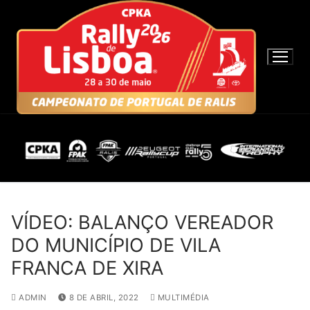
S
a
l
t
a
r
p
a
r
a
c
o
n
VÍDEO: BALANÇO VEREADOR
t
DO MUNICÍPIO DE VILA
e
FRANCA DE XIRA
ú
d
ADMIN
8 DE ABRIL, 2022
MULTIMÉDIA
o