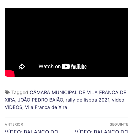
Tagged
CÂMARA MUNICIPAL DE VILA FRANCA DE
XIRA
,
JOÃO PEDRO BAIÃO
,
rally de lisboa 2021
,
video
,
VÍDEOS
,
Vila Franca de Xira
N
ANTERIOR
SEGUINTE
a
P
N
VÍDEO: BALANÇO DO
VÍDEO: BALANÇO DO