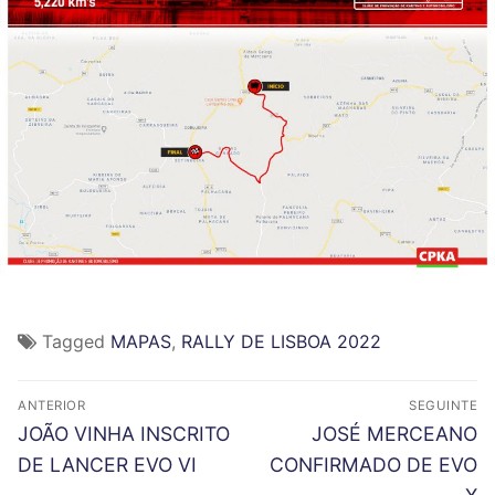
Tagged
MAPAS
,
RALLY DE LISBOA 2022
N
ANTERIOR
SEGUINTE
a
P
N
JOÃO VINHA INSCRITO
JOSÉ MERCEANO
r
e
v
DE LANCER EVO VI
CONFIRMADO DE EVO
e
x