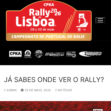
S
a
l
t
a
r
p
a
r
a
c
o
n
JÁ SABES ONDE VER O RALLY?
t
e
ADMIN
23 DE MAIO, 2022
NOTÍCIAS
ú
d
o