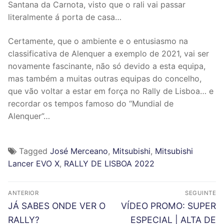
Santana da Carnota, visto que o rali vai passar
literalmente á porta de casa…
Certamente, que o ambiente e o entusiasmo na
classificativa de Alenquer a exemplo de 2021, vai ser
novamente fascinante, não só devido a esta equipa,
mas também a muitas outras equipas do concelho,
que vão voltar a estar em força no Rally de Lisboa… e
recordar os tempos famoso do “Mundial de
Alenquer”…
Tagged
José Merceano
,
Mitsubishi
,
Mitsubishi
Lancer EVO X
,
RALLY DE LISBOA 2022
N
ANTERIOR
SEGUINTE
a
P
N
JÁ SABES ONDE VER O
VÍDEO PROMO: SUPER
r
e
v
RALLY?
ESPECIAL | ALTA DE