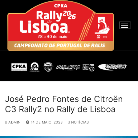
S
a
l
t
a
r
p
a
r
a
c
o
n
José Pedro Fontes de Citroën
t
C3 Rally2 no Rally de Lisboa
e
ú
ADMIN
14 DE MAIO, 2023
NOTÍCIAS
d
o