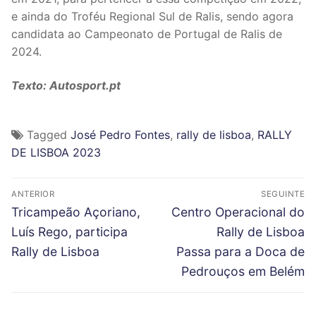
e ainda do Troféu Regional Sul de Ralis, sendo agora
candidata ao Campeonato de Portugal de Ralis de
2024.
Texto: Autosport.pt
Tagged
José Pedro Fontes
,
rally de lisboa
,
RALLY
DE LISBOA 2023
N
ANTERIOR
SEGUINTE
a
P
N
Tricampeão Açoriano,
Centro Operacional do
r
e
v
Luís Rego, participa
Rally de Lisboa
e
x
Rally de Lisboa
Passa para a Doca de
e
v
t
Pedrouços em Belém
g
i
p
o
o
a
u
s