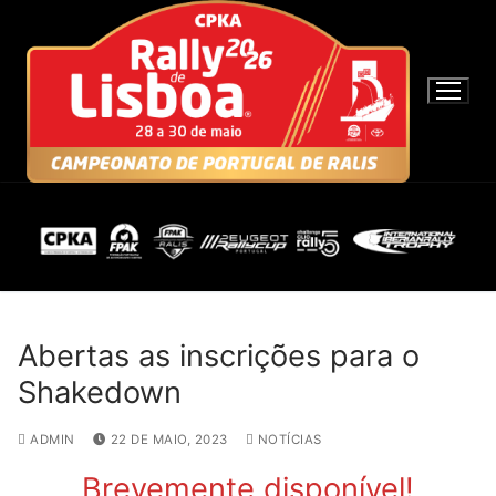
S
a
l
t
a
r
p
a
r
a
c
o
n
Abertas as inscrições para o
t
Shakedown
e
ú
ADMIN
22 DE MAIO, 2023
NOTÍCIAS
d
Brevemente disponível!
o