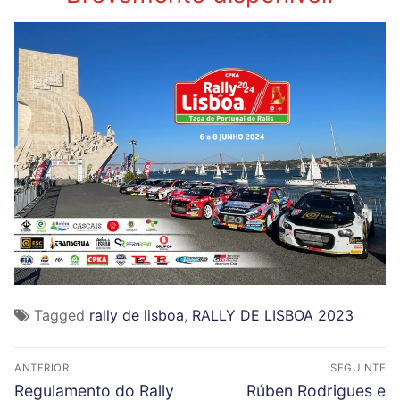
Tagged
rally de lisboa
,
RALLY DE LISBOA 2023
N
ANTERIOR
SEGUINTE
a
P
N
Regulamento do Rally
Rúben Rodrigues e