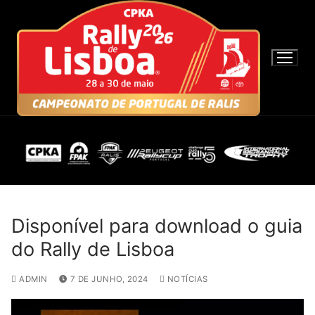
S
a
l
t
a
r
p
a
r
a
c
o
n
Disponível para download o guia
t
do Rally de Lisboa
e
ú
ADMIN
7 DE JUNHO, 2024
NOTÍCIAS
d
o