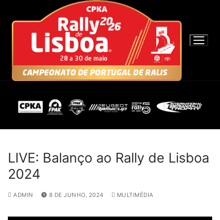
S
a
l
t
a
r
p
a
r
a
c
o
n
LIVE: Balanço ao Rally de Lisboa
t
2024
e
ú
ADMIN
8 DE JUNHO, 2024
MULTIMÉDIA
d
o