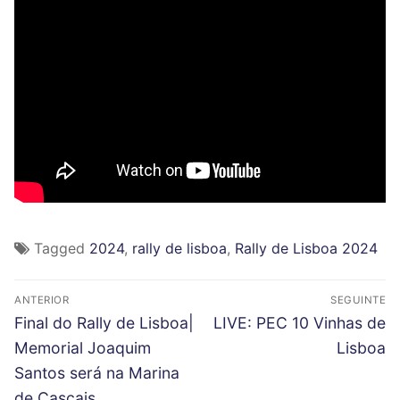
Tagged
2024
,
rally de lisboa
,
Rally de Lisboa 2024
N
ANTERIOR
SEGUINTE
a
P
N
Final do Rally de Lisboa|
LIVE: PEC 10 Vinhas de
r
e
v
Memorial Joaquim
Lisboa
e
x
Santos será na Marina
e
v
t
de Cascais