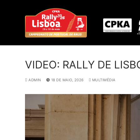
S
a
l
t
a
r
p
a
VIDEO: RALLY DE LISB
r
a
ADMIN
18 DE MAIO, 2026
MULTIMÉDIA
c
o
n
t
e
ú
d
o