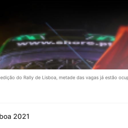
ª edição do Rally de Lisboa, metade das vagas já estão oc
isboa 2021