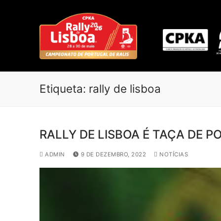
S
a
l
t
a
r
p
Etiqueta:
rally de lisboa
a
r
a
c
RALLY DE LISBOA É TAÇA DE 
o
n
ADMIN
9 DE DEZEMBRO, 2022
NOTÍCIAS
t
e
ú
d
o