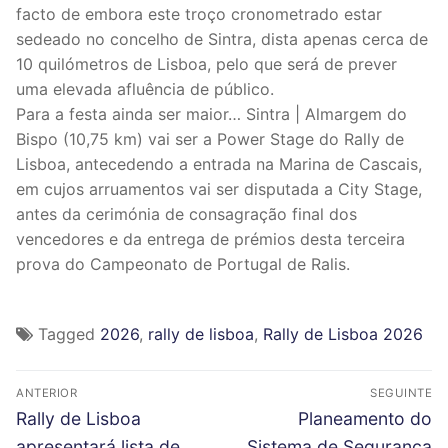
facto de embora este troço cronometrado estar
sedeado no concelho de Sintra, dista apenas cerca de
10 quilómetros de Lisboa, pelo que será de prever
uma elevada afluência de público.
Para a festa ainda ser maior… Sintra | Almargem do
Bispo (10,75 km) vai ser a Power Stage do Rally de
Lisboa, antecedendo a entrada na Marina de Cascais,
em cujos arruamentos vai ser disputada a City Stage,
antes da cerimónia de consagração final dos
vencedores e da entrega de prémios desta terceira
prova do Campeonato de Portugal de Ralis.
Tagged
2026
,
rally de lisboa
,
Rally de Lisboa 2026
N
ANTERIOR
SEGUINTE
a
P
N
Rally de Lisboa
Planeamento do
r
e
apresentará lista de
Sistema de Segurança