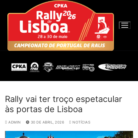
S
a
l
t
a
r
p
a
r
a
c
o
n
Rally vai ter troço espetacular
t
às portas de Lisboa
e
ú
ADMIN
30 DE ABRIL, 2026
NOTÍCIAS
d
o