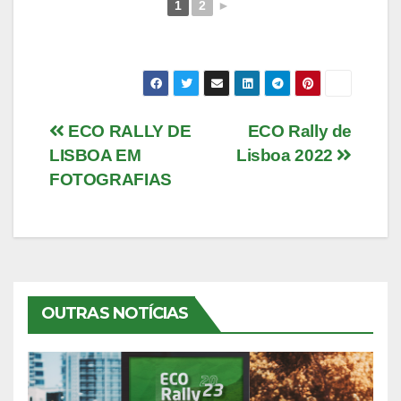
1
2
►
Navegação
ECO RALLY DE
ECO Rally de
LISBOA EM
Lisboa 2022
de
FOTOGRAFIAS
artigos
OUTRAS NOTÍCIAS