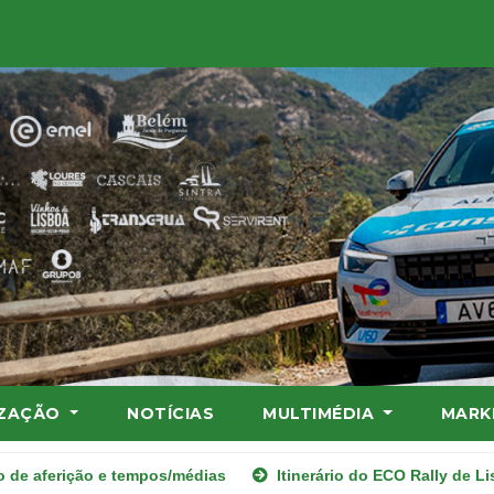
IZAÇÃO
NOTÍCIAS
MULTIMÉDIA
MARK
ias
Itinerário do ECO Rally de Lisboa
ECO Rally de Li