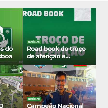
NOTÍCIAS
os do
Road book do troço
sboa
de aferição e
tempos/médias
NOTÍCIAS
E LISBOA EM
CO
Campeão Nacional
FOTOGR