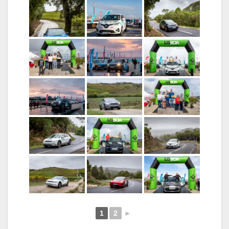
1
2
►