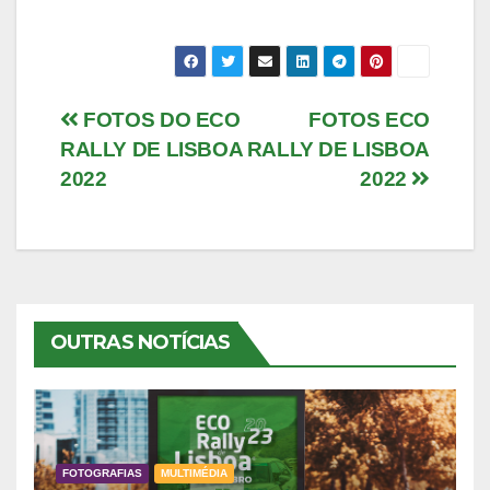
Navegação
FOTOS DO ECO
FOTOS ECO
RALLY DE LISBOA
RALLY DE LISBOA
de
2022
2022
artigos
OUTRAS NOTÍCIAS
FOTOGRAFIAS
MULTIMÉDIA