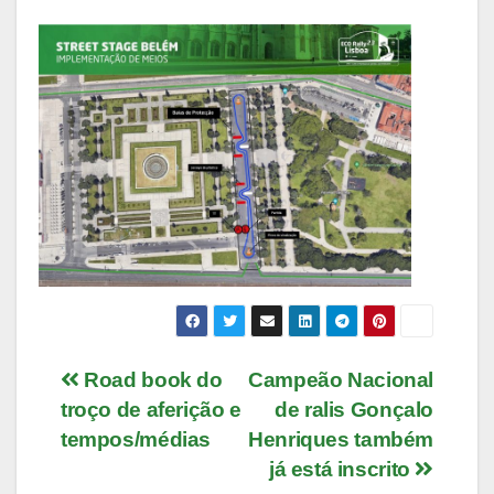
Navegação
Road book do
Campeão Nacional
troço de aferição e
de ralis Gonçalo
de
tempos/médias
Henriques também
artigos
já está inscrito