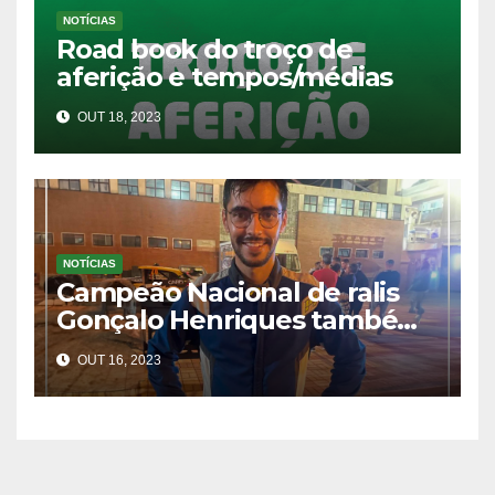
NOTÍCIAS
Road book do troço de
aferição e tempos/médias
OUT 18, 2023
NOTÍCIAS
Campeão Nacional de ralis
Gonçalo Henriques também
já está inscrito
OUT 16, 2023