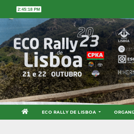
Skip
2:45:19 PM
to
content
ECO RALLY DE LISBOA
ORGAN