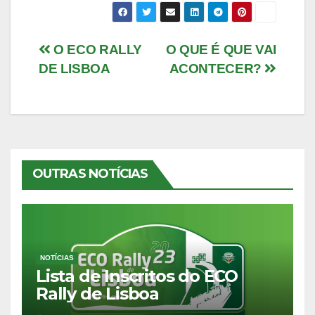
Navegação
O ECO RALLY
O QUE É QUE VAI
DE LISBOA
ACONTECER?
de
artigos
OUTRAS NOTÍCIAS
NOTÍCIAS
Lista de Inscritos do ECO
Rally de Lisboa