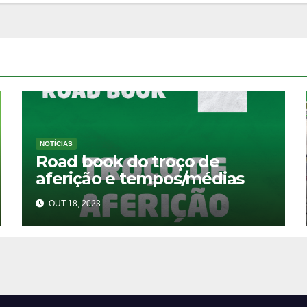
NOTÍCIAS
Road book do troço de
aferição e tempos/médias
OUT 18, 2023